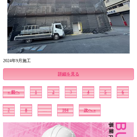
2024年9月施工
詳細を見る
« 前へ
1
2
3
4
5
6
7
8
…
104
次へ »